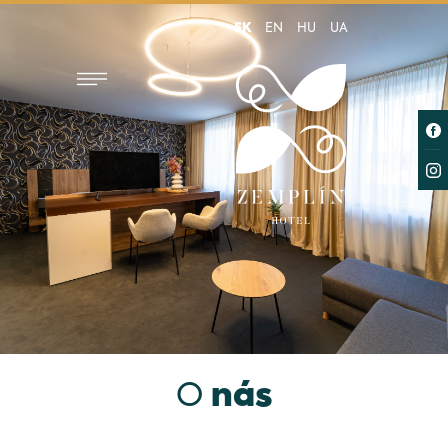
SK
EN
HU
UA
O
nás