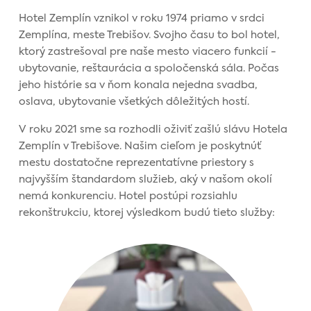
Hotel Zemplín vznikol v roku 1974 priamo v srdci
Zemplína, meste Trebišov. Svojho času to bol hotel,
ktorý zastrešoval pre naše mesto viacero funkcií -
ubytovanie, reštaurácia a spoločenská sála. Počas
jeho histórie sa v ňom konala nejedna svadba,
oslava, ubytovanie všetkých dôležitých hostí.
V roku 2021 sme sa rozhodli oživiť zašlú slávu Hotela
Zemplín v Trebišove. Našim cieľom je poskytnúť
mestu dostatočne reprezentatívne priestory s
najvyšším štandardom služieb, aký v našom okolí
nemá konkurenciu. Hotel postúpi rozsiahlu
rekonštrukciu, ktorej výsledkom budú tieto služby: