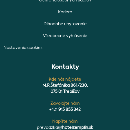
Ochrana osobných údajov
Kariéra
Dlhodobé ubytovanie
Všeobecné vyhlásenie
Nastavenia cookies
Kontakty
Kde nás nájdete
M.R.Štefánika 861/230,
075 01 Trebišov
Zavolajte nám
+421
915 855 342
Napíšte nám
prevadzka@
hotelzemplin.sk