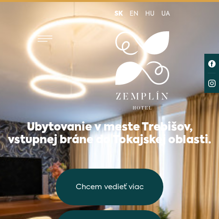
SK
EN
HU
UA
Ubytovanie v meste Trebišov,
vstupnej bráne do
Tokajskej oblasti.
Chcem vedieť viac