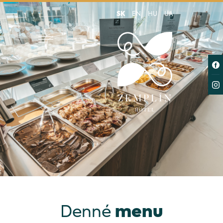
SK
EN
HU
UA
Denné
menu