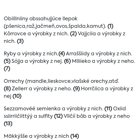
Obiillniiny obssahujjúce llepok
(pšenica,raž,jačmeň,ovos,špalda,kamut).
(1)
Kôrrovce a výrobky z nich.
(2)
Vajjciia a výrobky z
nich.
(3)
Ryby a výrobky z nich.
(4)
Arraššiidy a výrobky z nich.
(5)
Sójja a výrobky z nej.
(6)
Mlliieko a výrobky z neho.
(7)
Orrechy (mandle,lieskovce,vlašské orechy,atď.
(8)
Zellerr a výrobky z neho.
(9)
Horrčiica a výrobky z
nej
(10)
Sezzamovéé semienka a výrobky z nich.
(11)
Oxiid
ssiirriičiittýý a sulfity
(12)
Vllčíí bôb a výrobky z neho
(13)
Mäkkýšše a výrobky z nich
(14)