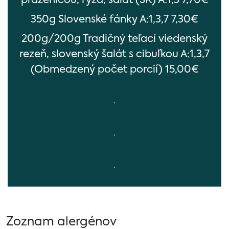
praženicou, ryža, šalát (SK) A:1,3 7,70€
350g Slovenské fánky A:1,3,7 7,30€
200g/200g Tradičný teľací viedenský
rezeň, slovenský šalát s cibuľkou A:1,3,7
(Obmedzený počet porcií) 15,00€
.
.
.
Zoznam alergénov