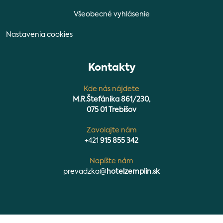
Všeobecné vyhlásenie
Nastavenia cookies
Kontakty
Kde nás nájdete
M.R.Štefánika 861/230,
075 01 Trebišov
Zavolajte nám
+421
915 855 342
Napíšte nám
prevadzka@
hotelzemplin.sk