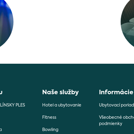
u
Naše služby
Informácie
PLÍNSKY PLES
Hotel a ubytovanie
Ubytovací poria
Fitness
Všeobecné obc
podmienky
a
Bowling