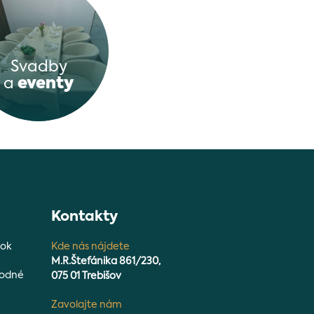
Svadby
a
eventy
Kontakty
dok
Kde nás nájdete
M.R.Štefánika 861/230,
hodné
075 01 Trebišov
Zavolajte nám