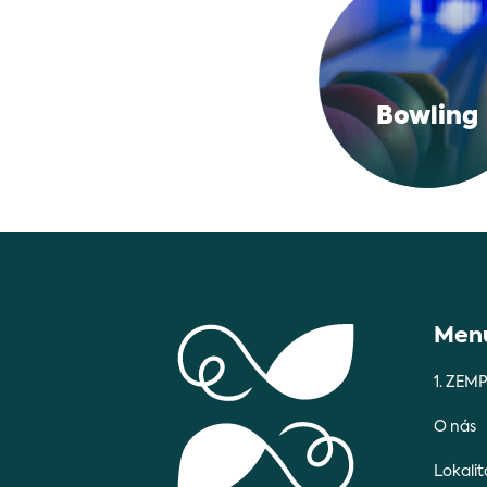
Bowling
Men
1. ZEM
O nás
Lokalit