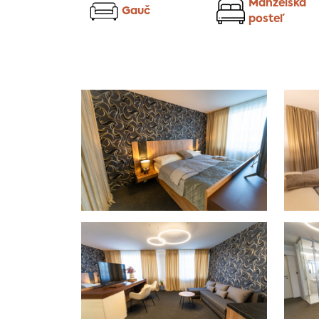
Manželská
Gauč
posteľ