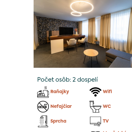
Počet osôb: 2 dospelí
Raňajky
Wifi
Nefajčiar
WC
Sprcha
TV