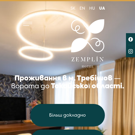
SK
EN
HU
UA
Проживання в м. Требiшов
—
ворота до
Токайської областi.
Більш докладно