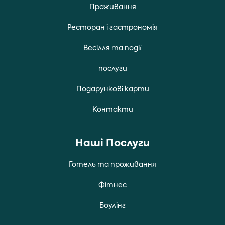
Проживання
Ресторан i гастрономiя
Весiлля та подiї
послуги
Подарункові карти
Контакти
Нашi Послуги
Готель та проживання
Фiтнес
Боулiнг