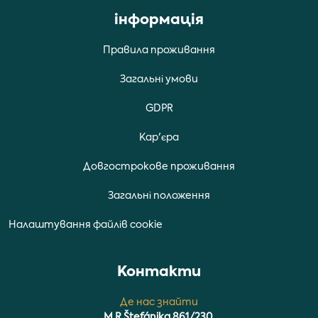
iнформацiя
Правила проживання
Загальні умови
GDPR
Кар'єра
Довгострокове проживання
Загальні положення
Налаштування файлів cookie
Контакти
Де нас знайти
M.R.Štefánika 861/230,